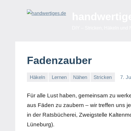
Zum
Inhalt
handwertig
springen
DIY – Stricken, Häkeln und
Fadenzauber
Häkeln
Lernen
Nähen
Stricken
7. J
Für alle Lust haben, gemeinsam zu werkel
aus Fäden zu zaubern – wir treffen uns j
in der Ratsbücherei, Zweigstelle Kalten
Lüneburg).